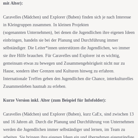
mit Alter):
Caravelles
(Mädchen) und Explorer (Buben) finden sich je nach Interesse
in Kleingruppen zusammen. In
kleinen Projekten
(sogenannten
Unternehmen
)
, bei denen die Jugendlichen ihre eigenen Ideen
einbringen, handeln sie bei der Planung und Durchführung immer
selbständiger.
Die Leiter
*i
nnen unterst
ü
tzen die Jugendlichen, wo immer
sie ihre Hilfe brauchen. F
ü
r
Caravelles
und Explorer ist es wichtig,
gemeinsam etwas zu bewegen und Zusammengeh
ö
rigkeit nicht nur zu
Hause, sondern
ü
ber Grenzen und
Kulturen
hinweg zu erfahren.
Internationale Treffen geben den Jugendlichen die Chance, interkulturelles
Zusammenleben hautnah zu erleben.
Kurze Version inkl. Alter (zum Beispiel für Infofolder):
Caravelles
(Mädchen) und Explorer (Buben), kurz CaEx, sind zwischen 13
und 16 Jahren alt. Durch die Planung und Durchführung von Unternehmen
werden die Jugendlichen immer selbständiger und lernen, im Team zu
arbeiten. Sie bringen ihre eigenen Ideen ein und übernehmen eigenständige