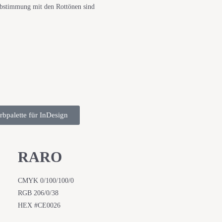
 Abstimmung mit den Rottönen sind
rbpalette für InDesign
RARO
CMYK 0/100/100/0
RGB 206/0/38
HEX #CE0026