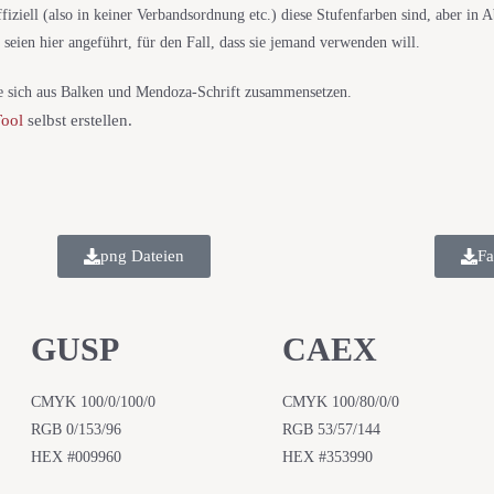
ffiziell (also in keiner Verbandsordnung etc.) diese Stufenfarben sind, aber in
seien hier angeführt, für den Fall, dass sie jemand verwenden will.
, die sich aus Balken und Mendoza-Schrift zusammensetzen.
Tool
selbst erstellen.
png Dateien
Fa
GUSP
CAEX
CMYK 100/0/100/0
CMYK 100/80/0/0
RGB 0/153/96
RGB 53/57/144
HEX #009960
HEX #353990